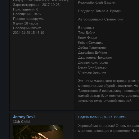
Откуда:
Pine Barrens of New Jersey
Режиссёр Крейг Баксли
Зарегистрирован
: 2017-10-23
Приглашений:
0
Продюсер Томас Х. Бродек
Сообщений:
1876
Провел на форуме:
Автор сценария Стивен Кинг
9 дней 18 часов
В главных:
Последний визит:
Тим Дейли
2024-11-29 15:45:10
Колм Фиори
Кейси Семашко
Дебра Фарентино
Джеффри ДеМанн
Джулианна Николсон
Диллан Кристофер
Бекки Энн Бэйкер
Спенсер Бреслин
Жителям маленького острова грозит 
метеорологами «бурей столетия». Но
Таинственный незнакомец, появивший
самый разгар бури немногим уцелевш
землю со смертоносной миссией.
Jersey Devil
Поделиться
2022-01-15 19:19:59
13th Child
Хороший мини-сериал! Очень понрав
мрачное, зловещее и тревожное. На н