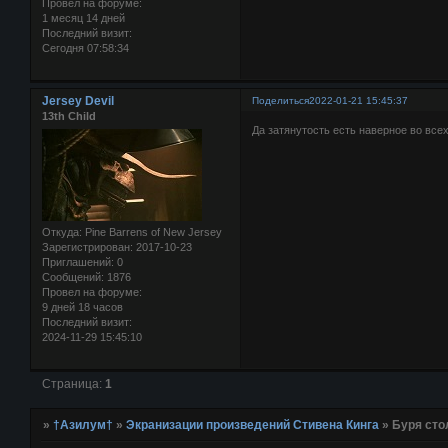
Провел на форуме:
1 месяц 14 дней
Последний визит:
Сегодня 07:58:34
Jersey Devil
Поделиться
2022-01-21 15:45:37
13th Child
Да затянутость есть наверное во все
Откуда:
Pine Barrens of New Jersey
Зарегистрирован
: 2017-10-23
Приглашений:
0
Сообщений:
1876
Провел на форуме:
9 дней 18 часов
Последний визит:
2024-11-29 15:45:10
Страница:
1
»
†Азилум†
»
Экранизации произведений Стивена Кинга
»
Буря стол