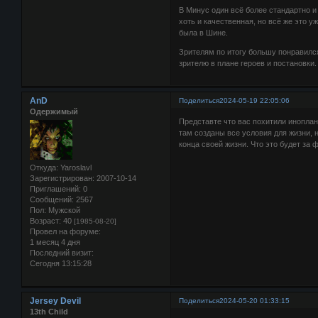
В Минус один всё более стандартно и
хоть и качественная, но всё же это у
была в Шине.
Зрителям по итогу большу понравился
зрителю в плане героев и постановки.
AnD
Поделиться
2024-05-19 22:05:06
Одержимый
Представте что вас похитили иноплан
там созданы все условия для жизни,
конца своей жизни. Что это будет за
Откуда:
Yaroslavl
Зарегистрирован
: 2007-10-14
Приглашений:
0
Сообщений:
2567
Пол:
Мужской
Возраст:
40
[1985-08-20]
Провел на форуме:
1 месяц 4 дня
Последний визит:
Сегодня 13:15:28
Jersey Devil
Поделиться
2024-05-20 01:33:15
13th Child