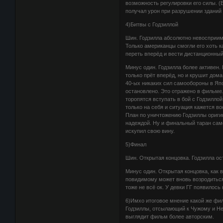
возможность регулировки его силы. (
получал урон при разрушении зданий 
4)Битвы с Годзиллой
Шин. Годзилла абсолютно невосприим
Только американцы смогли его хоть к
переть вперёд и вести дистанционный
Минус один. Годзилла более активен.
только прёт вперёд, но и крушит дома
40-ых никаких сил самообороны в Яп
остановлено. Это отражено в фильме.
торопятся вступать в бой с Годзиллой
только на себя и ситуация кажется в
План по уничтожению Годзиллы ориги
надеждой. Ну и финальный таран само
искупил свою вину.
5)Финал
Шин. Открытая концовка. Годзилла ост
Минус один. Открытая концовка, как в
повидимому может вновь возродиться 
тоже не всё ок. У девки ГГ появилось
6)Имхо итоговое мнение какой же фил
Годзиллы, отсылающий к Чужому и Неч
выглядит фильм более авторским.