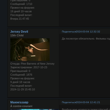
Приглашений:
0
Сообщений:
1710
Провел на форуме:
19 дней 19 часов
Последний визит:
Вчера 21:47:45
Jersey Devil
Поделиться
2024-03-04 12:32:32
13th Child
Да посмотри обязательно. Фильмы го
Откуда:
Pine Barrens of New Jersey
Зарегистрирован
: 2017-10-23
Приглашений:
0
Сообщений:
1876
Провел на форуме:
9 дней 18 часов
Последний визит:
2024-11-29 15:45:10
Маюнгазавр
Поделиться
2024-03-04 12:41:21
À contre-courant
Вообще мне нравится режиссёрский с