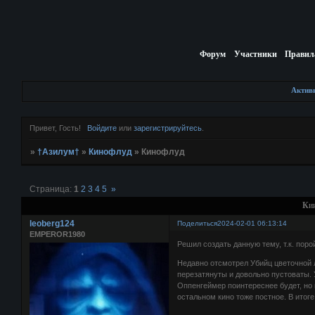
Форум
Участники
Правил
Актив
Привет, Гость!
Войдите
или
зарегистрируйтесь
.
»
†Азилум†
»
Кинофлуд
»
Кинофлуд
Страница:
1
2
3
4
5
»
Ки
leoberg124
Поделиться
2024-02-01 06:13:14
EMPEROR1980
Решил создать данную тему, т.к. пор
Недавно отсмотрел Убийц цветочной 
перезатянуты и довольно пустоваты.
Оппенгеймер поинтереснее будет, но 
остальном кино тоже постное. В итоге,