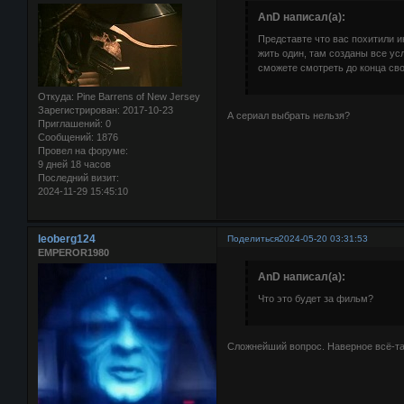
AnD написал(а):
Представте что вас похитили и
жить один, там созданы все ус
сможете смотреть до конца сво
Откуда:
Pine Barrens of New Jersey
Зарегистрирован
: 2017-10-23
А сериал выбрать нельзя?
Приглашений:
0
Сообщений:
1876
Провел на форуме:
9 дней 18 часов
Последний визит:
2024-11-29 15:45:10
leoberg124
Поделиться
2024-05-20 03:31:53
EMPEROR1980
AnD написал(а):
Что это будет за фильм?
Сложнейший вопрос. Наверное всё-та