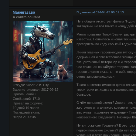
Маюнгазавр
Поделиться
2024-04-15 00:01:13
À contre-courant
Ну в общем отсмотрел фильм "Годзил
затянутый, но вот ближе к концу дейс
Много показано Полой Земли, раскры
известны. Появилась и новая техник
претерпели по ходу событий Годзилла 
Линия главных героев-людей тут скуч
сдержанная и ответственная женщина
эксцентричный ветеринар с интересом
чел помешан на кайдзю и теориях за
героев сложно сказать что-либо опре
очень запоминающимся.
Также в сюжете имеется целое племя 
Откуда:
Super VHS City
Зарегистрирован
: 2017-09-12
территории их храма мы наконец вст
Приглашений:
0
большое.
Сообщений:
1710
О чём основной сюжет? Дело в том, чт
Провел на форуме:
жестокого и гигантского красного при
19 дней 19 часов
Последний визит:
выступает и древнее чудовище - Тит
Вчера 21:47:45
неизвестного хладагента. Размеры Ш
Ну а что же сам Годзилла? В этот ра
первой половине фильма? Да нет про
усиления и даже похудения - тоже хо