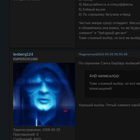
4) Масштабность и спецэффекты
5) Клёвый музон
6) По хорошему безумие и бред
Чистые жанры сразу отпадают. Масшт
и обнажёнки(а она важна, ты же буде
элемент" и "Звёздный десант"
Тоже сложный выбор, но всё же выбир
leoberg124
Поделиться
2024-05-20 06:55:49
EMPEROR1980
По сериалам Санта Барбару выбирайте
AnD написал(а):
Тоже сложный выбор, но всё же
понасыщеней.
Хороший выбор. Пятый элемент какой
Зарегистрирован
: 2008-05-29
Приглашений:
0
Сообщений:
4916