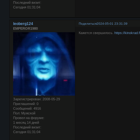
Последний визит:
Сегодня 01:31:04
leoberg124
Поделиться
2024-05-01 23:31:39
EMPEROR1980
Кажется свершилось.
https://kinokrad
Зарегистрирован
: 2008-05-29
Приглашений:
0
Сообщений:
4916
Пол:
Мужской
Провел на форуме:
1 месяц 14 дней
Последний визит:
Сегодня 01:31:04