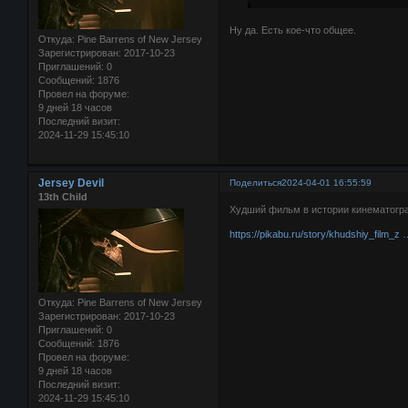
Ну да. Есть кое-что общее.
Откуда:
Pine Barrens of New Jersey
Зарегистрирован
: 2017-10-23
Приглашений:
0
Сообщений:
1876
Провел на форуме:
9 дней 18 часов
Последний визит:
2024-11-29 15:45:10
Jersey Devil
Поделиться
2024-04-01 16:55:59
13th Child
Худший фильм в истории кинематогр
https://pikabu.ru/story/khudshiy_film_
Откуда:
Pine Barrens of New Jersey
Зарегистрирован
: 2017-10-23
Приглашений:
0
Сообщений:
1876
Провел на форуме:
9 дней 18 часов
Последний визит:
2024-11-29 15:45:10