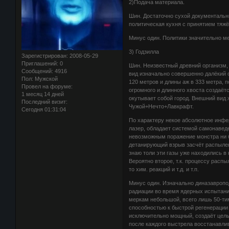
2)Подача материала.
Шин. Достаточно сухой документальны
политическая кухня с принятием тяж
Минус один. Политики значительно ме
3) Годзилла
Зарегистрирован
: 2008-05-29
Приглашений:
0
Шин. Неизвестный древний организм,
Сообщений:
4916
вид изначально совершенно далёкий о
Пол:
Мужской
120 метров и длины аж в 333 метра, 
Провел на форуме:
огромного и длинного хвоста создаётс
1 месяц 14 дней
окутывает собой город. Внешний вид 
Последний визит:
Чужой+Нечто+Лавкрафт.
Сегодня 01:31:04
По характеру некое абсолютное инфер
лазер, обладает системой самонаведе
невозможным поражение монстра ни б
детанирующий взрыв засчёт распылен
знаю толи эти газы уже находились в 
Вероятно второе, т.к. процессу распы
то хим. реакций и т.д. и т.п.
Минус один. Изначально диназавропо
радиации во время ядерных испытаний
меркам небольшой, всего лишь 50-ти
способностью к быстрой регенерации 
исключительно мощный, создаёт целы
после каждого выстрела восстанавлив