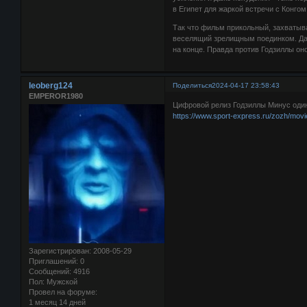
в Египет для жаркой встречи с Конгом
Так что фильм прикольный, захватыв
веселящий зрелищным поединком. Да и
на конце. Правда против Годзиллы о
leoberg124
Поделиться
2024-04-17 23:58:43
EMPEROR1980
Цифровой релиз Годзиллы Минус один
https://www.sport-express.ru/zozh/mov
Зарегистрирован
: 2008-05-29
Приглашений:
0
Сообщений:
4916
Пол:
Мужской
Провел на форуме:
1 месяц 14 дней