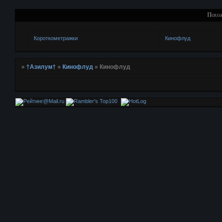
Похо
Короткометражки
Кинофлуд
»
†Азилум†
»
Кинофлуд
»
Кинофлуд