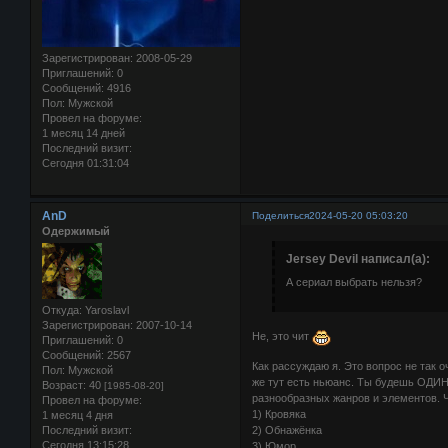
Зарегистрирован
: 2008-05-29
Приглашений:
0
Сообщений:
4916
Пол:
Мужской
Провел на форуме:
1 месяц 14 дней
Последний визит:
Сегодня 01:31:04
AnD
Поделиться
2024-05-20 05:03:20
Одержимый
Jersey Devil написал(а):
А сериал выбрать нельзя?
Откуда:
Yaroslavl
Зарегистрирован
: 2007-10-14
Не, это чит
Приглашений:
0
Сообщений:
2567
Как рассуждаю я. Это вопрос не так 
Пол:
Мужской
же тут есть ньюанс. Ты будешь ОДИН
Возраст:
40
[1985-08-20]
разнообразных жанров и элементов. 
Провел на форуме:
1) Кровяка
1 месяц 4 дня
2) Обнажёнка
Последний визит:
Сегодня 13:15:28
3) Юмор