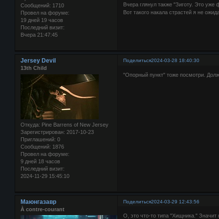
Вчера глянул также "Зиготу. Это уже
Сообщений:
1710
Вот такого накала страстей я не ожид
Провел на форуме:
19 дней 19 часов
Последний визит:
Вчера 21:47:45
Jersey Devil
Поделиться
2024-03-28 18:40:30
13th Child
"Опорный пункт" тоже посмотри. Дол
Откуда:
Pine Barrens of New Jersey
Зарегистрирован
: 2017-10-23
Приглашений:
0
Сообщений:
1876
Провел на форуме:
9 дней 18 часов
Последний визит:
2024-11-29 15:45:10
Маюнгазавр
Поделиться
2024-03-29 12:43:56
À contre-courant
О, это что-то типа "Хищника." Значит