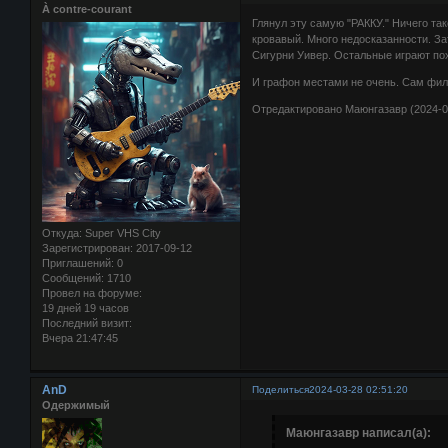
À contre-courant
Глянул эту самую "РАККУ." Ничего та
кровавый. Много недосказанности. З
Сигурни Уивер. Остальные играют пох
И графон местами не очень. Сам фил
Отредактировано Маюнгазавр (2024-03
Откуда:
Super VHS City
Зарегистрирован
: 2017-09-12
Приглашений:
0
Сообщений:
1710
Провел на форуме:
19 дней 19 часов
Последний визит:
Вчера 21:47:45
AnD
Поделиться
2024-03-28 02:51:20
Одержимый
Маюнгазавр написал(а):