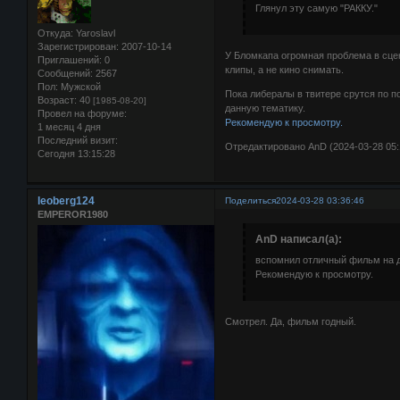
Глянул эту самую "РАККУ."
Откуда:
Yaroslavl
Зарегистрирован
: 2007-10-14
У Бломкапа огромная проблема в сцен
Приглашений:
0
клипы, а не кино снимать.
Сообщений:
2567
Пол:
Мужской
Пока либералы в твитере срутся по 
Возраст:
40
[1985-08-20]
данную тематику.
Провел на форуме:
Рекомендую к просмотру.
1 месяц 4 дня
Последний визит:
Отредактировано AnD (2024-03-28 05:
Сегодня 13:15:28
leoberg124
Поделиться
2024-03-28 03:36:46
EMPEROR1980
AnD написал(а):
вспомнил отличный фильм на д
Рекомендую к просмотру.
Смотрел. Да, фильм годный.