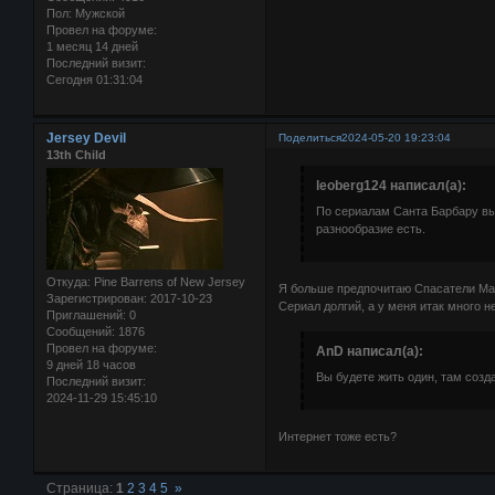
Пол:
Мужской
Провел на форуме:
1 месяц 14 дней
Последний визит:
Сегодня 01:31:04
Jersey Devil
Поделиться
2024-05-20 19:23:04
13th Child
leoberg124 написал(а):
По сериалам Санта Барбару выб
разнообразие есть.
Откуда:
Pine Barrens of New Jersey
Я больше предпочитаю Спасатели Мали
Зарегистрирован
: 2017-10-23
Сериал долгий, а у меня итак много н
Приглашений:
0
Сообщений:
1876
Провел на форуме:
AnD написал(а):
9 дней 18 часов
Вы будете жить один, там созд
Последний визит:
2024-11-29 15:45:10
Интернет тоже есть?
Страница:
1
2
3
4
5
»