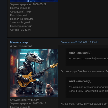
Зарегистрирован
: 2008-05-29
Приглашений:
0
Сообщений:
4916
Пол:
Мужской
Провел на форуме:
1 месяц 14 дней
Последний визит:
Сегодня 01:31:04
Маюнгазавр
Поделиться
2024-03-28 13:23:44
À contre-courant
AnD написал(а):
вспомнил отличный фильм на д
О, там Кэрри Энн Мосс снималась. Л
AnD написал(а):
У Бломкапа огромная проблема 
хорош, ему надо клипы, а не к
Откуда:
Super VHS City
Зарегистрирован
: 2017-09-12
Ну да, есть такое. Ему бы больше с
Приглашений:
0