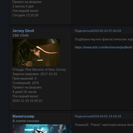
Провел на форуме:
1 месяц 4 дня
Последний визит:
Сегодня 13:15:28
Jersey Devil
Поделиться
2024-02-23 07:44:29
13th Child
Подборка научно-фантастических кор
https://www.ixbt.com/live/movie/podbork
Откуда:
Pine Barrens of New Jersey
Зарегистрирован
: 2017-10-23
Приглашений:
0
Сообщений:
1876
Провел на форуме:
9 дней 18 часов
Последний визит:
2024-11-29 15:45:10
Маюнгазавр
Поделиться
2024-03-02 13:19:18
À contre-courant
Пожалуй, "Ракка" заинтересовала бол