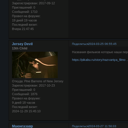
Зарегистрирован
: 2017-09-12
Приглашений:
0
Сообщений:
1710
Провел на форуме:
19 дней 19 часов
Последний визит:
Вчера 21:47:45
Jersey Devil
Поделиться
2024-03-25 06:55:45
13th Child
Названия фильмов которые наши пер
https://pikabu.ru/story/nazvaniya_film
Откуда:
Pine Barrens of New Jersey
Зарегистрирован
: 2017-10-23
Приглашений:
0
Сообщений:
1876
Провел на форуме:
9 дней 18 часов
Последний визит:
2024-11-29 15:45:10
Маюнгазавр
Поделиться
2024-03-27 11:56:03