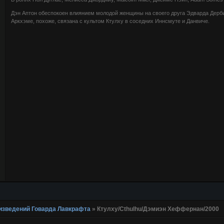
Дэн Аптон обеспокоен влиянием молодой женщины на своего друга Эдварда Дерби
Аркхэме, похоже, связана с культом Ктулху в соседних Иннсмуте и Данвиче.
изведений Говарда Лавкрафта
»
Ктулху/Cthulhu/Дэмиэн Хеффернан/2000