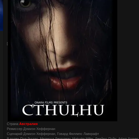
[
Страна
Австралия
Режиссер Дэмиэн Хеффернан
Сценарий Дэмиэн Хеффернан, Говард Филлипс Лавкрафт
В ролях Пол Дуглас, Мелисса Джорджиу, Malcolm Miller, Джеймс Пэйн, Adam Somes