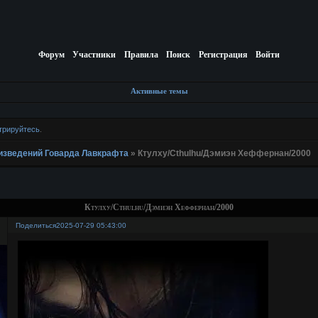
Форум
Участники
Правила
Поиск
Регистрация
Войти
Активные темы
трируйтесь
.
изведений Говарда Лавкрафта
»
Ктулху/Cthulhu/Дэмиэн Хеффернан/2000
Ктулху/Cthulhu/Дэмиэн Хеффернан/2000
Поделиться
2025-07-29 05:43:00