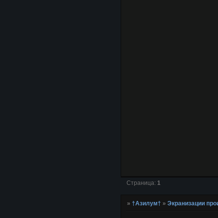
Страница:
1
»
†Азилум†
»
Экранизации про