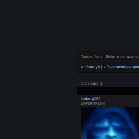
Привет, Гость!
Войдите
или
зарегис
»
†Азилум†
»
Экранизации про
Страница:
1
leoberg124
EMPEROR1980