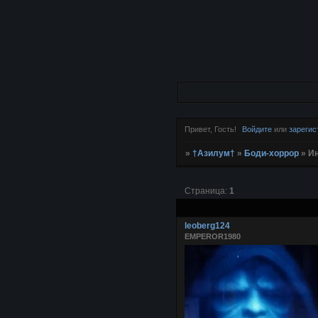
Привет, Гость!
Войдите
или
зарегис
»
†Азилум†
»
Боди-хоррор
»
Ин
Страница:
1
leoberg124
EMPEROR1980