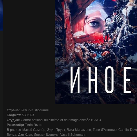
Страна:
Бельгия, Франция
Бюджет:
$30 963
Студия:
Centre national du cinéma et de l’image animée (CNC)
Режиссёр:
Тибо Эмин
В ролях:
Матьё Сампёр, Эдит Пруст, Лика Минамото, Тони Д’Антонио, Camille Deveyri
Бенуа, Дэн Коэн, Лориэн Шенель, Vassili Schemann