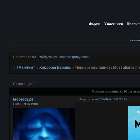
Форум
Участники
Правил
Актив
Привет, Гость!
Войдите
или
зарегистрируйтесь
.
»
†Азилум†
»
Хорроры Европы
»
Чёрный альпинист / Must alpinist /
Страница:
1
Чёрный альпинист / Must alpin
leoberg124
Поделиться
2025-09-20 00:24:12
EMPEROR1980