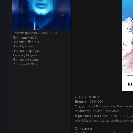
Зарегистрирован
: 2008-05-29
Приглашений:
0
Сообщений:
4904
Пол:
Мужской
Провел на форуме:
1 месяц 14 дней
Последний визит:
Сегодня 21:30:56
Страна:
Эстония
Бюджет:
€800 000
Студия:
Kopli Kinokompanii, Decima R
Режиссёр:
Урмас Ээро Лийв
В ролях:
Прийт Пиус, Реймо Сагор, Х
Valerii Sanzheev, Vanda Iaksheeva, Ан
Описание: