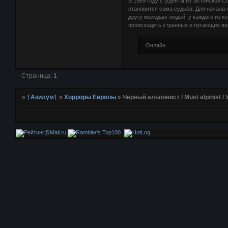
В 1989 году студенты из Эстонской С
становится сама судьба. Для начала 
другу молодых людей, у каждого из к
происходить странные и пугающие ве
Онлайн
Страница:
1
»
†Азилум†
»
Хорроры Европы
»
Чёрный альпинист / Must alpinist /