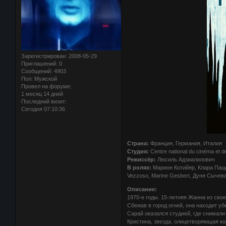
Зарегистрирован
: 2008-05-29
Приглашений:
0
Сообщений:
4903
Пол:
Мужской
Провел на форуме:
1 месяц 14 дней
Последний визит:
Сегодня 07:10:36
Страна:
Франция, Германия, Италия
Студия:
Centre national du cinéma et d
Режиссёр:
Люсиль Адзиалилович
В ролях:
Марион Котийяр, Клара Паци
Vezzoso, Marine Gesbert, Дуня Сычев
Описание:
1970-е годы. 15-летняя Жанна из сво
Сбежав в город огней, она находит у
Сарай оказался студией, где снимал
Кристина, звезда, олицетворяющая к