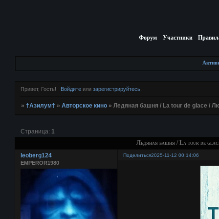
Форум
Участники
Правил
Актив
Привет, Гость!
Войдите
или
зарегистрируйтесь
.
»
†Азилум†
»
Авторское кино
»
Ледяная башня / La tour de glace / 
Страница:
1
Ледяная башня / La tour de glac
leoberg124
Поделиться
2025-11-12 00:14:06
EMPEROR1980