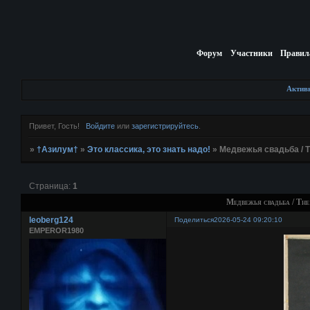
Форум
Участники
Правил
Актив
Привет, Гость!
Войдите
или
зарегистрируйтесь
.
»
†Азилум†
»
Это классика, это знать надо!
»
Медвежья свадьба / Th
Страница:
1
Медвежья свадьба / The
leoberg124
Поделиться
2026-05-24 09:20:10
EMPEROR1980