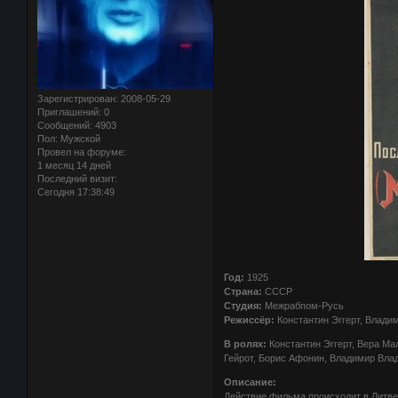
Зарегистрирован
: 2008-05-29
Приглашений:
0
Сообщений:
4903
Пол:
Мужской
Провел на форуме:
1 месяц 14 дней
Последний визит:
Сегодня 17:38:49
Год:
1925
Страна:
СССР
Студия:
Межрабпом-Русь
Режиссёр:
Константин Эггерт, Влади
В ролях:
Константин Эггерт, Вера Ма
Гейрот, Борис Афонин, Владимир Влад
Описание:
Действие фильма происходит в Литве 