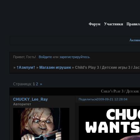
Форум
Участники
Правил
Актив
Привет, Гость!
Войдите
или
зарегистрируйтесь
.
»
†Азилум†
»
Магазин игрушек
»
Child’s Play 3 / Детские игры 3 / Ja
Страница:
1
2
»
Child’s Play 3 / Детские
CHUCKY_Lee_Ray
Поделиться
2009-09-21 12:28:04
Авторитет