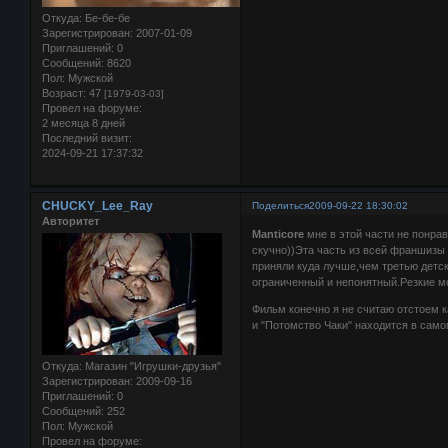
Откуда:
Бе-бе-бе
Зарегистрирован
: 2007-01-09
Приглашений:
0
Сообщений:
8620
Пол:
Мужской
Возраст:
47
[1979-03-03]
Провел на форуме:
2 месяца 8 дней
Последний визит:
2024-09-21 17:37:32
CHUCKY_Lee_Ray
Поделиться
2009-09-22 18:30:02
Авторитет
Manticore
мне в этой части не понра
скучно))Эта часть из всей франшизы 
приняли куда лучше,чем третью детску
ограниченный и непонятный.Резкие м
Фильм конечно я не считаю отстоем к
и "Потомство Чаки" находится в само
Откуда:
Магазин "Игрушки-друзья"
Зарегистрирован
: 2009-09-16
Приглашений:
0
Сообщений:
252
Пол:
Мужской
Провел на форуме: