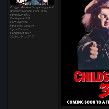
Откуда:
Магазин "Игрушки-друзья"
Зарегистрирован
: 2009-09-16
Приглашений:
0
Сообщений:
252
Пол:
Мужской
Провел на форуме:
2 дня 15 часов
Последний визит:
2021-11-24 14:37:07