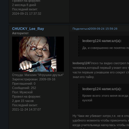
Провел на форуме:
2 месяца 8 дней
Последний визит:
2024-09-21 17:37:32
CHUCKY_Lee_Ray
Поделиться
2009-09-24 15:59:26
Авторитет
leoberg124 написал(а):
Да, и совершенно не понятно по
leoberg124
Плохо ты видно смотрел п
человека,который первый узнает его 
части первым узнавшем его секрет ст
Откуда:
Магазин "Игрушки-друзья"
знал его тайну.
Зарегистрирован
: 2009-09-16
Приглашений:
0
Сообщений:
252
leoberg124 написал(а):
Пол:
Мужской
Кроме всего этого меня всегда
Провел на форуме:
куклой
2 дня 15 часов
Последний визит:
2021-11-24 14:37:07
Ну Чаки же убивает хитро,т.е. не в о
удобного момента чтобы прикончить же
когда учительница нагнулась чтобы п