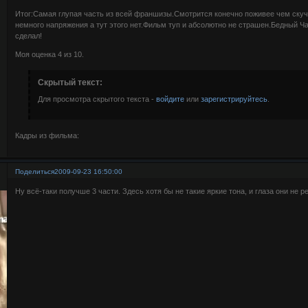
Итог:Самая глупая часть из всей франшизы.Смотрится конечно поживее чем скучн
немного напряжения а тут этого нет.Фильм туп и абсолютно не страшен.Бедный Ча
сделал!
Моя оценка 4 из 10.
Скрытый текст:
Для просмотра скрытого текста -
войдите
или
зарегистрируйтесь
.
Кадры из фильма:
Поделиться
2009-09-23 16:50:00
Ну всё-таки получше 3 части. Здесь хотя бы не такие яркие тона, и глаза они не ре