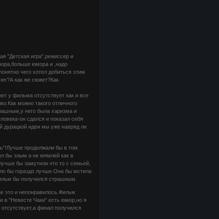
ая "Детская игра",режиссер и
рора,больше юмора и ,надо
онятно чего хотел добиться этим
нег?А как же сюжет?Как
т у фильма отсутствует как и все
о.Как можно такого отличного
рашным,у него была харизма и
еловека-он сдался и показал себя
й дурацкой идеи мы уже навряд ли
ть"!Лучше продолжали бы в том
л бы злым а не мямлей как в
учше бы замутили что то с семьей,
ыло бы гораздо лучше.Она бы мстила
фильм бы получился страшным.
е это и непонравилось.Фильм
 в "Невесте Чаки" есть юмор,но я
 отсутствует,а финал получился