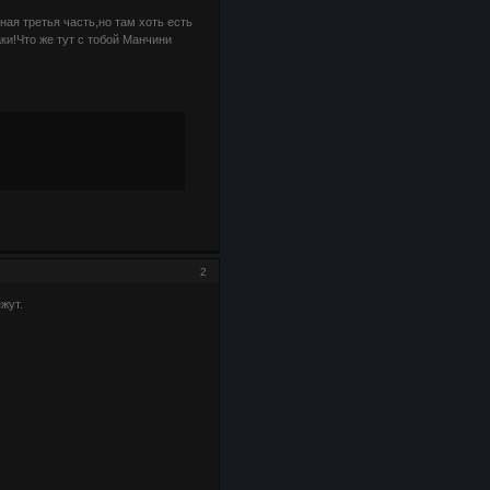
ая третья часть,но там хоть есть
ки!Что же тут с тобой Манчини
2
жут.