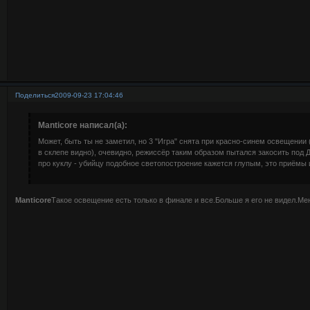
Поделиться
2009-09-23 17:04:46
Manticore написал(а):
Может, быть ты не заметил, но 3 "Игра" снята при красно-синем освещении 
в склепе видно), очевидно, режиссёр таким образом пытался закосить под 
про куклу - убийцу подобное светопостроение кажется глупым, это приёмы 
Manticore
Такое освещение есть только в финале и все.Больше я его не видел.Меня