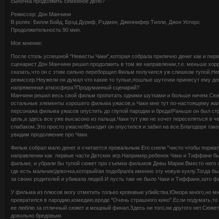
сыночка продолжить семейное дело?
Режиссер: Дон Манчини
В ролях: Билли Бойд, Брэд Дуриф, Рэдмен, Дженнифер Тилли, Джон Уотерс
Продолжительность:90 мин.
Мое мнение:
После столь успешной "Невесты Чаки",которая собрала прилично денег как и перв
сценарист Дон Манчини решил продолжить в том же направлении,т.е. меньше хор
сказать,что он с этим сильно переборщил.Фильм получился уж слишком тупой.Неп
режиссер.Неужели он думал что какие то тупые,пошлые шуточки принесут ему де
напряженная атмосфера?Продуманный сценарий?
Манчини решил весь свой фильм пропитать одними шутками и больше ничем.Сюже
остальные элементы хорошего фильма ужасов,а Чаки мне тут по-настоящему жалк
персонажа фильма ужасов опустить до глупой пародии и бреда!Раньше он был ст
цель,а здесь все уже высасоно из пальца.Чаки тут уже не хочет переселяться в ч
слабаком.Это просто ужасно!Выходит он опустился и забил на все.Благодоря тако
увидим продолжение про Чаки.
Фильм собрал мало денег и считается провальным.Его сняли "чисто чтобы поржа
направлении как первые части Детских игр.Например,ребенок Чаки и Тиффани бы
фильме, и убрали бы тупой сюжет про съемки фильмов Девы Марии.Вместо него л
где есть мальчик/девочка,который/ая подобрал/а именно эту новую куклу.Тогда б
за своих родителей и убивала людей.И пусть там не было Чаки и Тиффани,зато 
У фильма из плюсов могу отметить только кровавые убийства.Юмора много,но мн
превратился в пародию,комедию,вроде "Очень страшного кино".Если подумать,то и
ее люблю за отличный сюжет и мощный финал.Здесь ни того,ни другого нет.Сюжет
довольно бредовым.