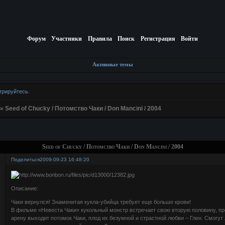
Форум
Участники
Правила
Поиск
Регистрация
Войти
Активные темы
трируйтесь
.
»
Seed of Chucky / Потомство Чаки / Don Mancini / 2004
Seed of Chucky / Потомство Чаки / Don Mancini / 2004
Поделиться
2009-09-23 16:48:20
Описание:
Чаки вернулся! Знаменитая кукла-убийца требует еще больше крови!
В фильме «Невеста Чаки» кукольный монстр встречает свою вторую половину, пр
арену выходит потомок Чаки, плод их безумной и страстной любви – Глен. Смогут