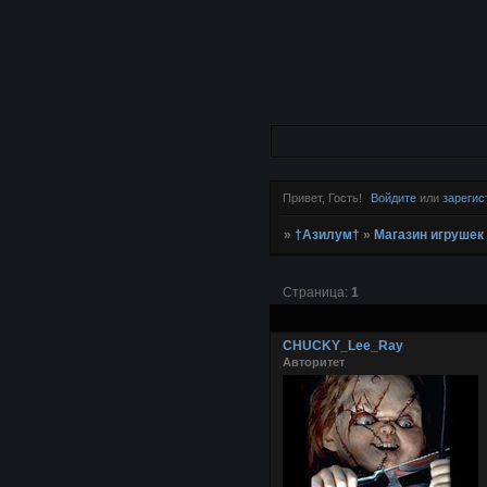
Привет, Гость!
Войдите
или
зарегис
»
†Азилум†
»
Магазин игрушек
Страница:
1
CHUCKY_Lee_Ray
Авторитет