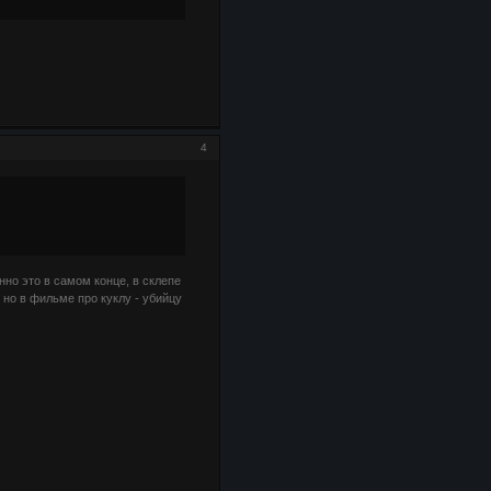
4
нно это в самом конце, в склепе
 но в фильме про куклу - убийцу