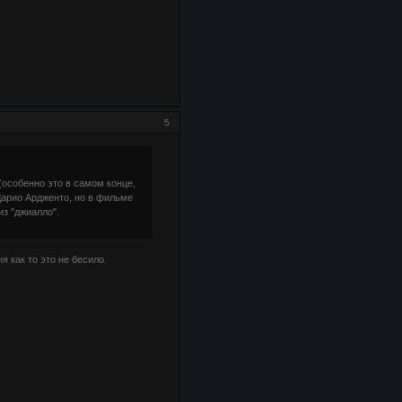
5
(особенно это в самом конце,
Дарио Ардженто, но в фильме
из "джиалло".
 как то это не бесило.