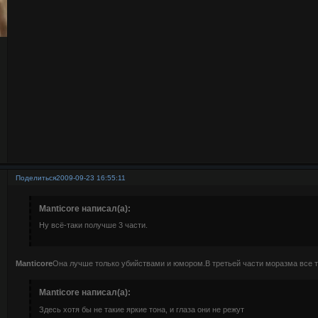
Поделиться
2009-09-23 16:55:11
Manticore написал(а):
Ну всё-таки получше 3 части.
Manticore
Она лучше только убийствами и юмором.В третьей части моразма все 
Manticore написал(а):
Здесь хотя бы не такие яркие тона, и глаза они не режут