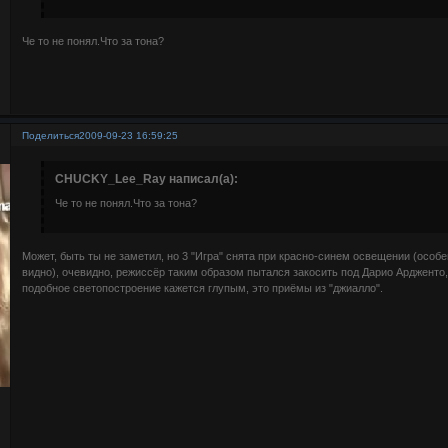
Че то не понял.Что за тона?
Поделиться
2009-09-23 16:59:25
CHUCKY_Lee_Ray написал(а):
Че то не понял.Что за тона?
Может, быть ты не заметил, но 3 "Игра" снята при красно-синем освещении (особе
видно), очевидно, режиссёр таким образом пытался закосить под Дарио Ардженто,
подобное светопостроение кажется глупым, это приёмы из "джиалло".