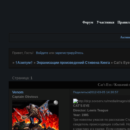
Форум
Участники
Правил
Актив
Привет, Гость!
Войдите
или
зарегистрируйтесь
.
»
†Азилум†
»
Экранизации произведений Стивена Кинга
»
Cat's Eye
Страница:
1
Cat's Eye / Кошачий г
Venom
Поделиться
2012-03-05 14:30:57
Captain Obvious
CAT'S EYE
Director: Lewis Teague
Year: 1985
Три новеллы ужасов по рассказам Сти
свидетель происходящих событий. Но 
к ужастику и к сказке. Если сложить 