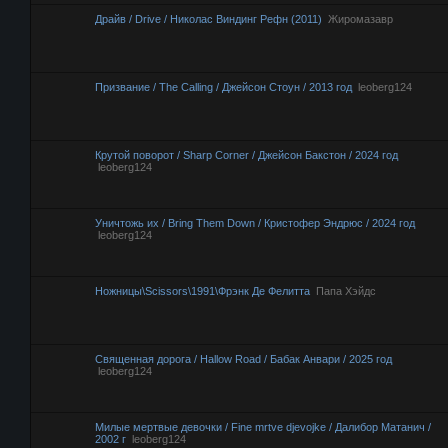
Драйв / Drive / Николас Виндинг Рефн (2011)
Жиромазавр
Призвание / The Calling / Джейсон Стоун / 2013 год
leoberg124
Крутой поворот / Sharp Corner / Джейсон Бакстон / 2024 год
leoberg124
Уничтожь их / Bring Them Down / Кристофер Эндрюс / 2024 год
leoberg124
Ножницы\Scissors\1991\Фрэнк Де Фелитта
Папа Хэйдс
Священная дорога / Hallow Road / Бабак Анвари / 2025 год
leoberg124
Милые мертвые девочки / Fine mrtve djevojke / Далибор Матанич /
2002 г
leoberg124