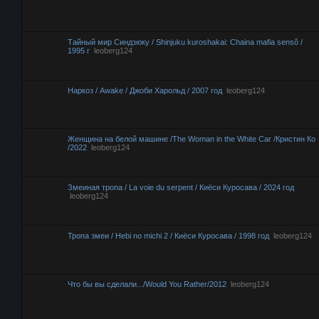
Тайный мир Синдзюку / Shinjuku kuroshakai: Chaina mafia sensô /
1995 г
leoberg124
Наркоз / Awake / Джоби Харольд / 2007 год
leoberg124
Женщина на белой машине /The Woman in the White Car /Кристин Ко
/2022
leoberg124
Змеиная тропа / La voie du serpent / Киёси Куросава / 2024 год
leoberg124
Тропа змеи / Hebi no michi 2 / Киёси Куросава / 1998 год
leoberg124
Что бы вы сделали.../Would You Rather/2012
leoberg124