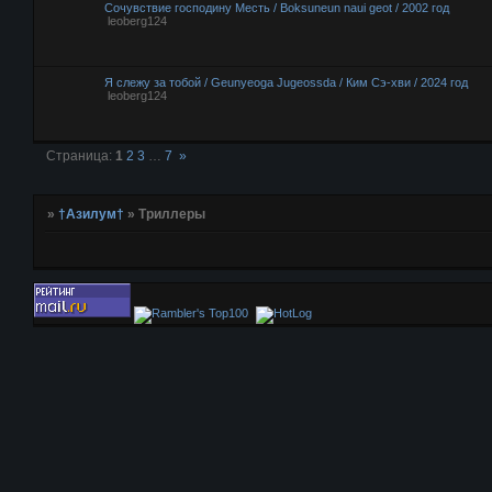
Сочувствие господину Месть / Boksuneun naui geot / 2002 год
leoberg124
Я слежу за тобой / Geunyeoga Jugeossda / Ким Сэ-хви / 2024 год
leoberg124
Страница:
1
2
3
…
7
»
»
†Азилум†
»
Триллеры