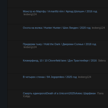
Монстр из Мартфу / A martfüi rém / Арпад Шопшич / 2016 год
leoberg124
Охота на волка / Hunter Hunter / Шон Линден / 2020 год
leoberg124
Придержи тьму / Hold the Dark / Джереми Солнье / 2018 год
leoberg124
Кловерфилд, 10 / 10 Cloverfield lane / Дэн Трахтенберг / 2016
Sidera
В четырех стенах / 84 Jegopmiteo / 2025 год
leoberg124
Смерть единорога\Death of a Unicorn\2025\Алекс Шарфман
Папа
Хэйдс