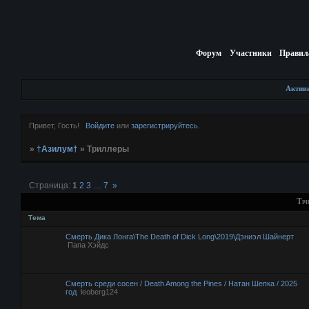
Форум
Участники
Правил
Актив
Привет, Гость!
Войдите
или
зарегистрируйтесь
.
»
†Азилум†
»
Триллеры
Страница:
1
2
3
…
7
»
Тр
Тема
Смерть Дика Лонга\The Death of Dick Long\2019\Дэниэл Шайнерт
Папа Хэйдс
Смерть среди сосен / Death Among the Pines / Натан Шепка / 2025
год
leoberg124