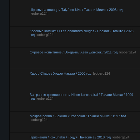
Шрамы на солнце / Taiyô no kizu / Такаси Миике / 2006 год
leoberg124
Красные комнаты / Les chambres rouges / Паскаль Планте / 2023
год
leoberg124
Суровое испытание / Do-ga-ni / Хван Дон-хёк / 2011 год
leoberg124
Хаос / Chaos / Хидэо Наката / 2000 год
leoberg124
За гранью дозволенного / Nihon kuroshakai / Такаси Миике / 1999
год
leoberg124
Мокрая псина / Gokudo kuroshakai / Такаси Миике / 1997 год
leoberg124
Признания / Kokuhaku / Тэцуя Накасима / 2010 год
leoberg124