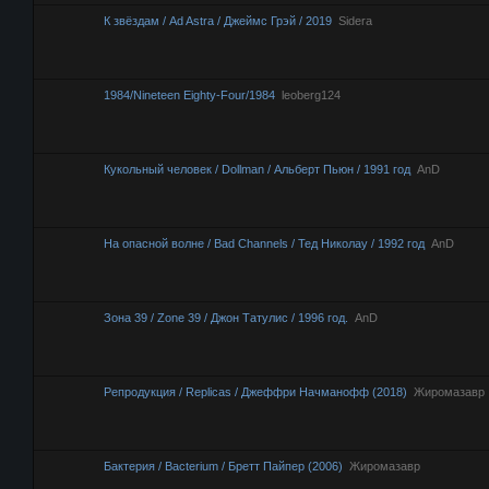
К звёздам / Ad Astra / Джеймс Грэй / 2019
Sidera
1984/Nineteen Eighty-Four/1984
leoberg124
Кукольный человек / Dollman / Альберт Пьюн / 1991 год
AnD
На опасной волне / Bad Channels / Тед Николау / 1992 год
AnD
Зона 39 / Zone 39 / Джон Татулис / 1996 год.
AnD
Репродукция / Replicas / Джеффри Начманофф (2018)
Жиромазавр
Бактерия / Bacterium / Бретт Пайпер (2006)
Жиромазавр