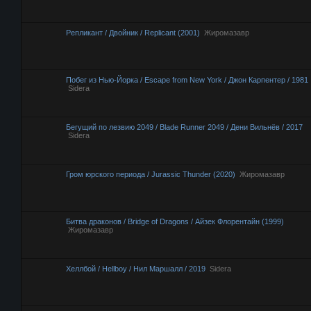
Репликант / Двойник / Replicant (2001)
Жиромазавр
Побег из Нью-Йорка / Escape from New York / Джон Карпентер / 1981
Sidera
Бегущий по лезвию 2049 / Blade Runner 2049 / Дени Вильнёв / 2017
Sidera
Гром юрского периода / Jurassic Thunder (2020)
Жиромазавр
Битва драконов / Bridge of Dragons / Айзек Флорентайн (1999)
Жиромазавр
Хеллбой / Hellboy / Нил Маршалл / 2019
Sidera