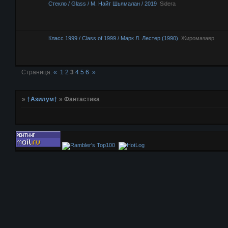
Стекло / Glass / М. Найт Шьямалан / 2019
Sidera
Класс 1999 / Class of 1999 / Марк Л. Лестер (1990)
Жиромазавр
Страница:
«
1
2
3
4
5
6
»
»
†Азилум†
»
Фантастика