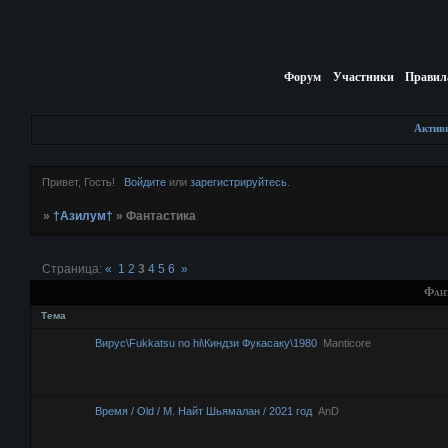
Форум
Участники
Правил
Актив
Привет, Гость!
Войдите
или
зарегистрируйтесь
.
»
†Азилум†
»
Фантастика
Страница:
«
1
2
3
4
5
6
»
Фан
Тема
Вирус\Fukkatsu no hi\Киндзи Фукасаку\1980
Manticore
Время / Old / М. Найт Шьямалан / 2021 год
AnD