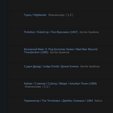
Горец / Highlander
Жиромазавр
[
1
2
]
РобоКоп / RoboCop / Пол Верховен (1987)
Артём Крайнов
Безумный Макс 3: Под Куполом Грома / Mad Max Beyond
Thunderdom (1985)
Артём Крайнов
Судья Дредд / Judge Dredd / Дэнни Кэннон
Артём Крайнов
Киборг / Слингер / Cyborg / Slinger / Альберт Пьюн (1989)
Жиромазавр
[
1
2
]
Терминатор / The Terminator / Джеймс Кэмерон / 1984
Sidera