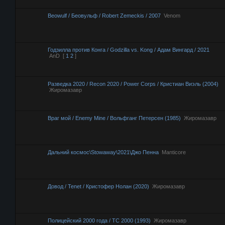
Beowulf / Беовульф / Robert Zemeckis / 2007
Venom
Годзилла против Конга / Godzilla vs. Kong / Адам Вингард / 2021
AnD
[
1
2
]
Разведка 2020 / Recon 2020 / Power Corps / Кристиан Виэль (2004)
Жиромазавр
Враг мой / Enemy Mine / Вольфганг Петерсен (1985)
Жиромазавр
Дальний космос\Stowaway\2021\Джо Пенна
Manticore
Довод / Tenet / Кристофер Нолан (2020)
Жиромазавр
Полицейский 2000 года / TC 2000 (1993)
Жиромазавр